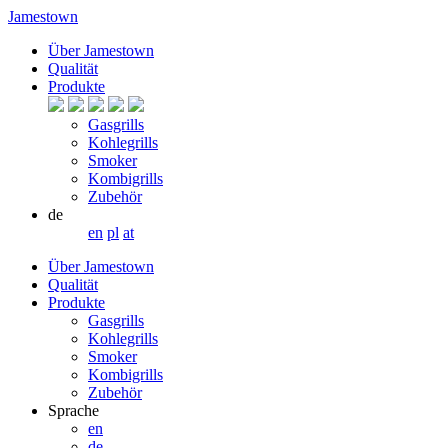
Jamestown
Über Jamestown
Qualität
Produkte
Gasgrills
Kohlegrills
Smoker
Kombigrills
Zubehör
de
en
pl
at
Über Jamestown
Qualität
Produkte
Gasgrills
Kohlegrills
Smoker
Kombigrills
Zubehör
Sprache
en
de