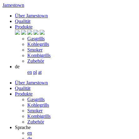
Jamestown
Über Jamestown
Qualität
Produkte
Gasgrills
Kohlegrills
Smoker
Kombigrills
Zubehör
de
en
pl
at
Über Jamestown
Qualität
Produkte
Gasgrills
Kohlegrills
Smoker
Kombigrills
Zubehör
Sprache
en
de