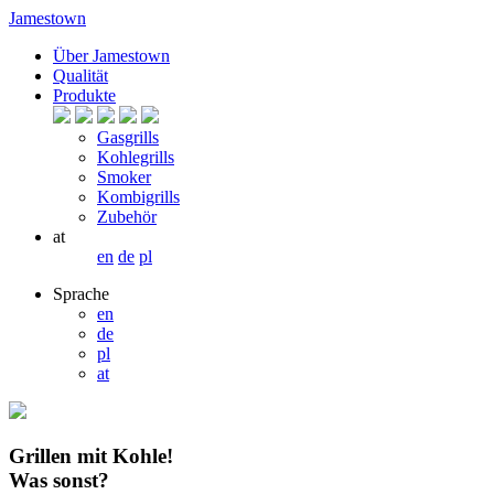
Jamestown
Über Jamestown
Qualität
Produkte
Gasgrills
Kohlegrills
Smoker
Kombigrills
Zubehör
at
en
de
pl
Sprache
en
de
pl
at
Grillen mit Kohle!
Was sonst?